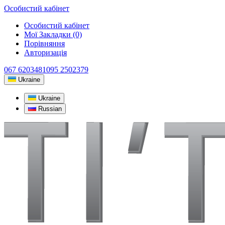
Особистий кабінет
Особистий кабінет
Мої Закладки (0)
Порівняння
Авторизація
067 6203481
095 2502379
Ukraine
Ukraine
Russian