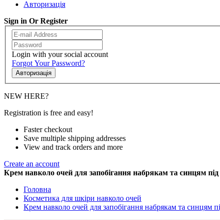
Авторизація
Sign in Or Register
Login with your social account
Forgot Your Password?
Авторизація
NEW HERE?
Registration is free and easy!
Faster checkout
Save multiple shipping addresses
View and track orders and more
Create an account
Крем навколо очей для запобігання набрякам та синцям під
Головна
Косметика для шкіри навколо очей
Крем навколо очей для запобігання набрякам та синцям пі