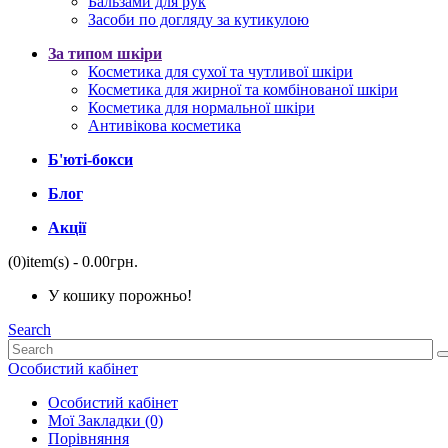
Бальзами для рук
Засоби по догляду за кутикулою
За типом шкіри
Косметика для сухої та чутливої ​​шкіри
Косметика для жирної та комбінованої шкіри
Косметика для нормальної шкіри
Антивікова косметика
Б'юті-бокси
Блог
Акції
(0)
item(s)
- 0.00грн.
У кошику порожньо!
Search
Особистий кабінет
Особистий кабінет
Мої Закладки (0)
Порівняння