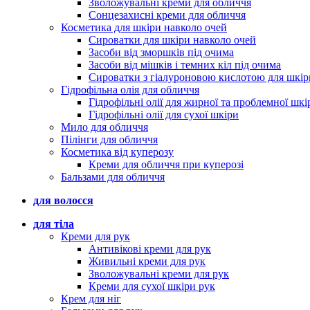
Зволожувальні креми для обличчя
Сонцезахисні креми для обличчя
Косметика для шкіри навколо очей
Сироватки для шкіри навколо очей
Засоби від зморшків під очима
Засоби від мішків і темних кіл під очима
Сироватки з гіалуроновою кислотою для шкір
Гідрофільна олія для обличчя
Гідрофільні олії для жирної та проблемної шкі
Гідрофільні олії для сухої шкіри
Мило для обличчя
Пілінги для обличчя
Косметика від куперозу
Креми для обличчя при куперозі
Бальзами для обличчя
для волосся
для тіла
Креми для рук
Антивікові креми для рук
Живильні креми для рук
Зволожувальні креми для рук
Креми для сухої шкіри рук
Крем для ніг