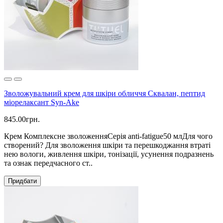
Зволожувальний крем для шкіри обличчя Сквалан, пептид
міорелаксант Syn-Ake
845.00грн.
Крем Комплексне зволоженняСерія anti-fatigue50 млДля чого
створений? Для зволоження шкіри та перешкоджання втраті
нею вологи, живлення шкіри, тонізації, усунення подразнень
та ознак передчасного ст..
Придбати