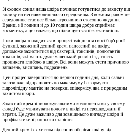
Зі сходом сонця наша шкіра починає готуватися до захисту від
впливу на неї навколишнього середовища. З кожним роком це
середовище стає все більш агресивною стосовно людини.
Вранці з 8 години й до 10 годин шкіра добре сприймає
косметику, а це означає, що підвищується її ефективність.
Поки шкіра знаходиться в процесі зміцнення своєї бар'єрної
функції, захисний денний крем, нанесений на шкіру,
допоможе захиститися від бактерій, токсинів, полютантів —
токсинів, які мають дуже маленький розмір і здатність
проникати глибоко в шкіру. Всі вони можуть стати причиною
запалень, висипань, подразнень.
Цей процес завершиться до першої години дня, коли сальні
залози вже відпрацюють по максимуму і сформують
гідроліпідну мантію на поверхні епідермісу, яка є природним
захистом шкіри.
Захисний крем зі зволожувальними компонентами у своєму
складі буде утримувати вологу в шкірі та перешкоджати її
втрати. Це дуже важливо для зовнішнього вигляду шкіри й
профілактики її раннього старіння.
Денний крем із захистом від сонця оберігає шкіру від