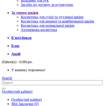
Бальзами для рук
Засоби по догляду за кутикулою
За типом шкіри
Косметика для сухої та чутливої ​​шкіри
Косметика для жирної та комбінованої шкіри
Косметика для нормальної шкіри
Антивікова косметика
Б'юті-бокси
Блог
Акції
(0)
item(s)
- 0.00грн.
У кошику порожньо!
Search
Особистий кабінет
Особистий кабінет
Мої Закладки (0)