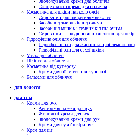
Зволожувальні креми для обличчя
Сонцезахисні креми для обличчя
Косметика для шкіри навколо очей
Сироватки для шкіри навколо очей
Засоби від зморшків під очима
Засоби від мішків і темних кіл під очима
Сироватки з гіалуроновою кислотою для шкір
Гідрофільна олія для обличчя
Гідрофільні олії для жирної та проблемної шкі
Гідрофільні олії для сухої шкіри
Мило для обличчя
Пілінги для обличчя
Косметика від куперозу
Креми для обличчя при куперозі
Бальзами для обличчя
для волосся
для тіла
Креми для рук
Антивікові креми для рук
Живильні креми для рук
Зволожувальні креми для рук
Креми для сухої шкіри рук
Крем для ніг