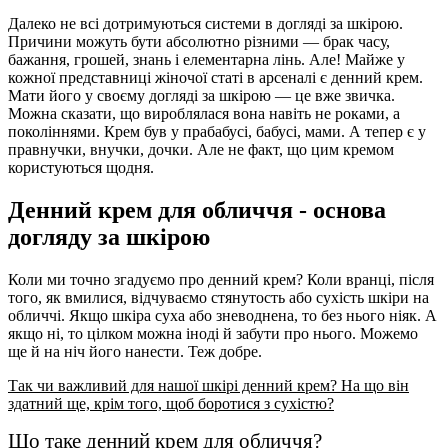
Далеко не всі дотримуються системи в догляді за шкірою.
Причини можуть бути абсолютно різними — брак часу,
бажання, грошей, знань і елементарна лінь. Але! Майже у
кожної представниці жіночої статі в арсеналі є денний крем.
Мати його у своєму догляді за шкірою — це вже звичка.
Можна сказати, що вироблялася вона навіть не роками, а
поколіннями. Крем був у прабабусі, бабусі, мами. А тепер є у
правнучки, внучки, дочки. Але не факт, що цим кремом
користуються щодня.
Денний крем для обличчя - основа
догляду за шкірою
Коли ми точно згадуємо про денний крем? Коли вранці, після
того, як вмилися, відчуваємо стянутость або сухість шкіри на
обличчі. Якщо шкіра суха або зневоднена, то без нього ніяк. А
якщо ні, то цілком можна іноді й забути про нього. Можемо
ще й на ніч його нанести. Теж добре.
Так чи важливий для нашої шкірі денний крем? На що він
здатний ще, крім того, щоб боротися з сухістю?
Що таке денний крем для обличчя?