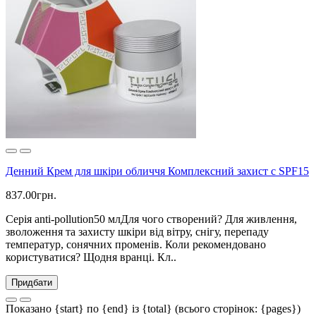
Денний Крем для шкіри обличчя Комплексний захист с SPF15
837.00грн.
Серія anti-pollution50 млДля чого створений? Для живлення,
зволоження та захисту шкіри від вітру, снігу, перепаду
температур, сонячних променів. Коли рекомендовано
користуватися? Щодня вранці. Кл..
Придбати
Показано {start} по {end} із {total} (всього сторінок: {pages})