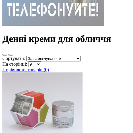
Денні креми для обличчя
Сортувати:
На сторінці:
Порівняння товарів (0)