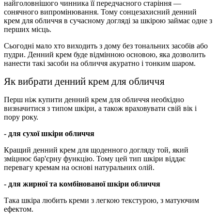
найголовнішого чинника її передчасного старіння —
сонячного випромінювання. Тому сонцезахисний денний
крем для обличчя в сучасному догляді за шкірою займає одне з
перших місць.
Сьогодні мало хто виходить з дому без тональних засобів або
пудри. Денний крем буде відмінною основою, яка дозволить
нанести такі засоби на обличчя акуратно і тонким шаром.
Як вибрати денний крем для обличчя
Перш ніж купити денний крем для обличчя необхідно
визначитися з типом шкіри, а також враховувати свій вік і
пору року.
- для сухої шкіри обличчя
Кращий денний крем для щоденного догляду той, який
зміцнює бар'єрну функцію. Тому цей тип шкіри віддає
перевагу кремам на основі натуральних олій.
- для жирної та комбінованої шкіри обличчя
Така шкіра любить креми з легкою текстурою, з матуючим
ефектом.