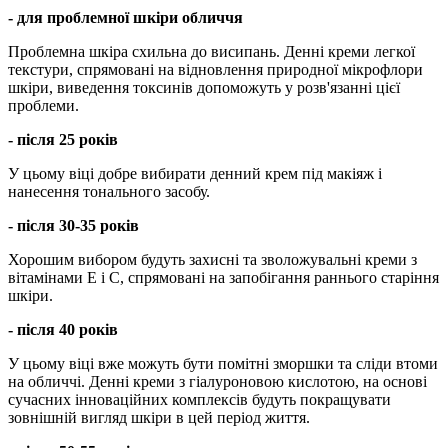
- для проблемної шкіри обличчя
Проблемна шкіра схильна до висипань. Денні креми легкої
текстури, спрямовані на відновлення природної мікрофлори
шкіри, виведення токсинів допоможуть у розв'язанні цієї
проблеми.
- після 25 років
У цьому віці добре вибирати денний крем під макіяж і
нанесення тонального засобу.
- після 30-35 років
Хорошим вибором будуть захисні та зволожувальні креми з
вітамінами Е і С, спрямовані на запобігання раннього старіння
шкіри.
- після 40 років
У цьому віці вже можуть бути помітні зморшки та сліди втоми
на обличчі. Денні креми з гіалуроновою кислотою, на основі
сучасних інноваційних комплексів будуть покращувати
зовнішній вигляд шкіри в цей період життя.