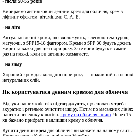
- після 50-55 років
Вибираємо антивіковий денний крем для обличчя, крем з
ліфтинг ефектом, вітамінами С, А, Е.
- на літо
Актуальні денні креми, що зволожують, з легкою текстурою,
матуючи, з SPF15-18 фактором. Креми з SPF 30 будуть досить
жирні та важкі для цієї пори року. Зате вони будуть в самий
раз на пляжі, коли ви активно засмагаєте.
- на зиму
Хороший крем для холодної пори року — поживний на основі
натуральних олій.
Як користуватися денним кремом для обличчя
Відгуки наших клієнтів підтверджують, що спочатку треба
акуратно і ретельно очистити шкіру. Потім по масажних лініях
нанести невелику кількість
крему на обличчя і шию
. Через 15
хв бажано прибрати надлишки крему з обличчя.
Купити денний крем для обличчя ви можете на нашому сайті.
Доставляємо в Київ та інші міста України.