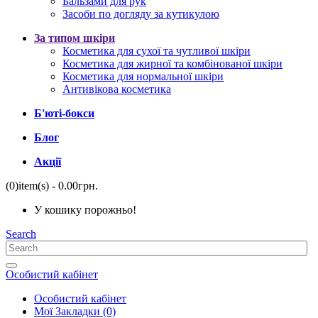
Бальзами для рук
Засоби по догляду за кутикулою
За типом шкіри
Косметика для сухої та чутливої ​​шкіри
Косметика для жирної та комбінованої шкіри
Косметика для нормальної шкіри
Антивікова косметика
Б'юті-бокси
Блог
Акції
(0)
item(s)
- 0.00грн.
У кошику порожньо!
Search
Особистий кабінет
Особистий кабінет
Мої Закладки (0)