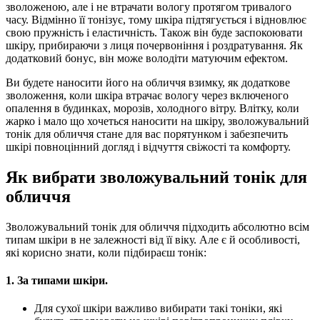
зволоженою, але і не втрачати вологу протягом тривалого
часу. Відмінно її тонізує, тому шкіра підтягується і відновлює
свою пружність і еластичність. Також він буде заспокоювати
шкіру, прибираючи з лиця почервоніння і роздратування. Як
додатковий бонус, він може володіти матуючим ефектом.
Ви будете наносити його на обличчя взимку, як додаткове
зволоження, коли шкіра втрачає вологу через включеного
опалення в будинках, морозів, холодного вітру. Влітку, коли
жарко і мало що хочеться наносити на шкіру, зволожувальний
тонік для обличчя стане для вас порятунком і забезпечить
шкірі повноцінний догляд і відчуття свіжості та комфорту.
Як вибрати зволожувальний тонік для
обличчя
Зволожувальний тонік для обличчя підходить абсолютно всім
типам шкіри в не залежності від її віку. Але є й особливості,
які корисно знати, коли підбираєш тонік:
1. За типами шкіри.
Для сухої шкіри важливо вибирати такі тоніки, які