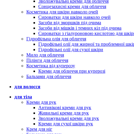
Зволожувальні креми для обличчя
Сонцезахисні креми для обличчя
Косметика для шкіри навколо очей
Сироватки для шкіри навколо очей
Засоби від зморшків під очима
Засоби від мішків і темних кіл під очима
Сироватки з гіалуроновою кислотою для шкір
Гідрофільна олія для обличчя
Гідрофільні олії для жирної та проблемної шкі
Гідрофільні олії для сухої шкіри
Мило для обличчя
Пілінги для обличчя
Косметика від куперозу
Креми для обличчя при куперозі
Бальзами для обличчя
для волосся
для тіла
Креми для рук
Антивікові креми для рук
Живильні креми для рук
Зволожувальні креми для рук
Креми для сухої шкіри рук
Крем для ніг