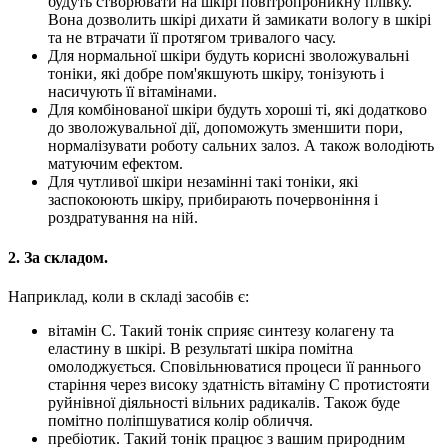
будуть створювати на шкірі повітропроникну плівку.
Вона дозволить шкірі дихати й замикати вологу в шкірі
та не втрачати її протягом тривалого часу.
Для нормальної шкіри будуть корисні зволожувальні
тоніки, які добре пом'якшують шкіру, тонізують і
насичують її вітамінами.
Для комбінованої шкіри будуть хороші ті, які додатково
до зволожувальної дії, допоможуть зменшити пори,
нормалізувати роботу сальних залоз. А також володіють
матуючим ефектом.
Для чутливої шкіри незамінні такі тоніки, які
заспокоюють шкіру, прибирають почервоніння і
роздратування на ній.
2. За складом.
Наприклад, коли в складі засобів є:
вітамін С. Такий тонік сприяє синтезу колагену та
еластину в шкірі. В результаті шкіра помітна
омолоджується. Сповільнюватися процеси її раннього
старіння через високу здатність вітаміну С протистояти
руйнівної діяльності вільних радикалів. Також буде
помітно поліпшуватися колір обличчя.
пребіотик. Такий тонік працює з вашим природним