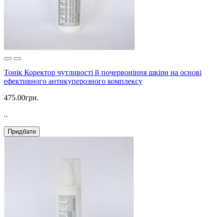
Тонік Коректор чутливості й почервоніння шкіри на основі
ефективного антикуперозного комплексу
475.00грн.
..
Придбати