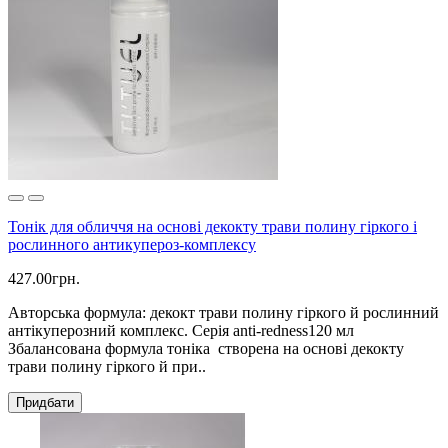
Тонік для обличчя на основі декокту трави полину гіркого і
рослинного антикупероз-комплексу
427.00грн.
Авторська формула: декокт трави полину гіркого й рослинний
антікуперозний комплекс. Серія anti-redness120 мл
Збалансована формула тоніка створена на основі декокту
трави полину гіркого й при..
Придбати