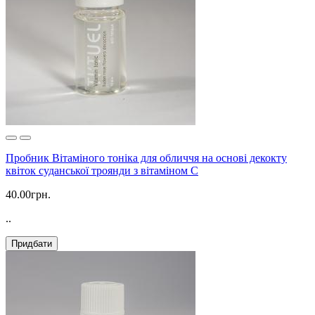
Пробник Вітаміного тоніка для обличчя на основі декокту
квіток суданської троянди з вітаміном С
40.00грн.
..
Придбати