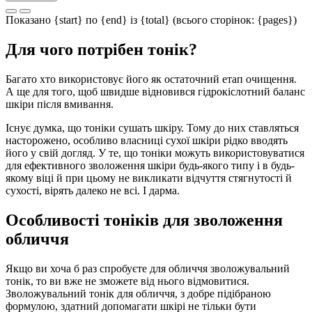
Показано {start} по {end} із {total} (всього сторінок: {pages})
Для чого потрібен тонік?
Багато хто використовує його як остаточний етап очищення.
А ще для того, щоб швидше відновився гідрокіслотний баланс
шкіри після вмивання.
Існує думка, що тоніки сушать шкіру. Тому до них ставляться
насторожено, особливо власниці сухої шкіри рідко вводять
його у свій догляд. У те, що тоніки можуть використовуватися
для ефективного зволоження шкіри будь-якого типу і в будь-
якому віці й при цьому не викликати відчуття стягнутості й
сухості, вірять далеко не всі. І дарма.
Особливості тоніків для зволоження
обличчя
Якщо ви хоча б раз спробуєте для обличчя зволожувальний
тонік, то ви вже не зможете від нього відмовитися.
Зволожувальний тонік для обличчя, з добре підібраною
формулою, здатний допомагати шкірі не тільки бути