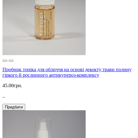
Пробник тоніка для обличчя на основі декокту трави полину
гіркого й рослинного антикупероз-комплексу
45.00грн.
..
Придбати