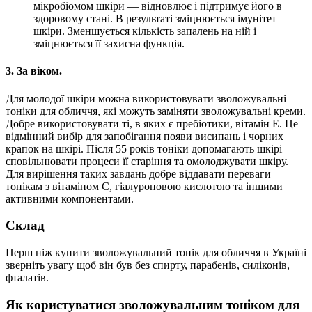
мікробіомом шкіри — відновлює і підтримує його в
здоровому стані. В результаті зміцнюється імунітет
шкіри. Зменшується кількість запалень на ній і
зміцнюється її захисна функція.
3. За віком.
Для молодої шкіри можна використовувати зволожувальні
тоніки для обличчя, які можуть заміняти зволожувальні креми.
Добре використовувати ті, в яких є пребіотики, вітамін Е. Це
відмінний вибір для запобігання появи висипань і чорних
крапок на шкірі. Після 55 років тоніки допомагають шкірі
сповільнювати процеси її старіння та омолоджувати шкіру.
Для вирішення таких завдань добре віддавати переваги
тонікам з вітаміном С, гіалуроновою кислотою та іншими
активними компонентами.
Склад
Перш ніж купити зволожувальний тонік для обличчя в Україні
зверніть увагу щоб він був без спирту, парабенів, силіконів,
фталатів.
Як користуватися зволожувальним тоніком для