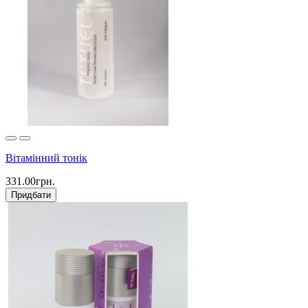
Вітамінний тонік
331.00грн.
Придбати