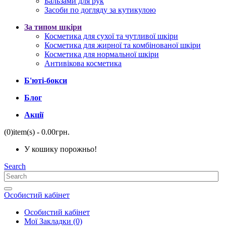
Бальзами для рук
Засоби по догляду за кутикулою
За типом шкіри
Косметика для сухої та чутливої ​​шкіри
Косметика для жирної та комбінованої шкіри
Косметика для нормальної шкіри
Антивікова косметика
Б'юті-бокси
Блог
Акції
(0)
item(s)
- 0.00грн.
У кошику порожньо!
Search
Особистий кабінет
Особистий кабінет
Мої Закладки (0)