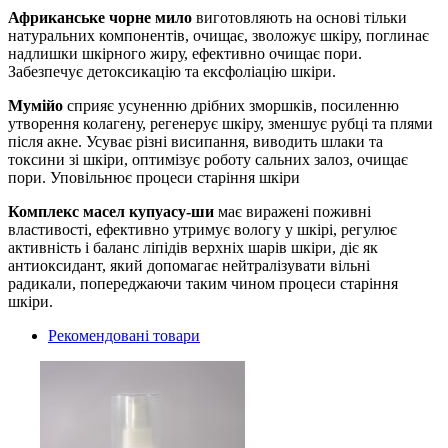
Африканське чорне мило
виготовляють на основі тільки
натуральних компонентів, очищає, зволожує шкіру, поглинає
надлишки шкірного жиру, ефективно очищає пори.
Забезпечує детоксикацію та ексфоліацію шкіри.
Мумійо
сприяє усуненню дрібних зморшків, посиленню
утворення колагену, регенерує шкіру, зменшує рубці та плями
після акне. Усуває різні висипання, виводить шлаки та
токсини зі шкіри, оптимізує роботу сальних залоз, очищає
пори. Уповільнює процеси старіння шкіри
Комплекс масел купуасу-ши
має виражені поживні
властивості, ефективно утримує вологу у шкірі, регулює
активність і баланс ліпідів верхніх шарів шкіри, діє як
антиоксидант, який допомагає нейтралізувати вільні
радикали, попереджаючи таким чином процеси старіння
шкіри.
Рекомендовані товари