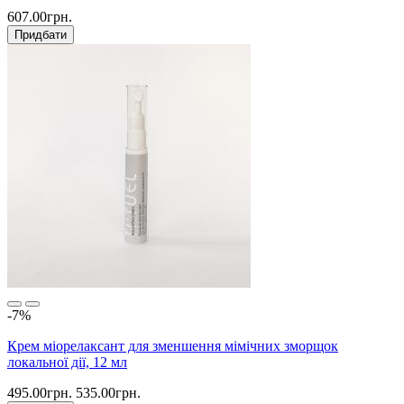
607.00грн.
Придбати
-7%
Крем міорелаксант для зменшення мімічних зморщок
локальної дії, 12 мл
495.00грн.
535.00грн.