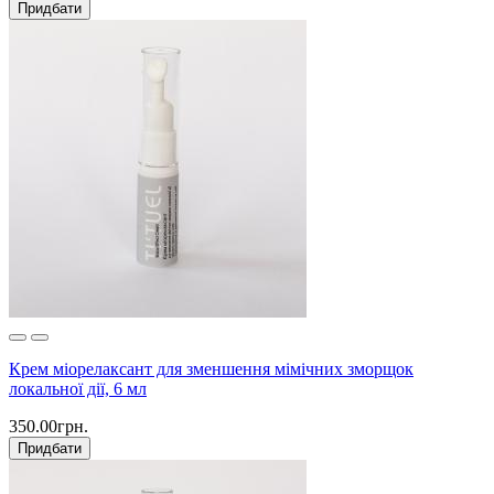
Придбати
Крем міорелаксант для зменшення мімічних зморщок
локальної дії, 6 мл
350.00грн.
Придбати