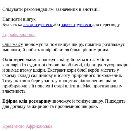
Слідувати рекомендаціям, зазначених в анотації.
Написати відгук
Будьласка
авторизуйтесь
або
зареєструйтеся
для перегляду
Гідрофільна олія
Олія маїсу
зволожує та пом'якшує шкіру, помітно розгладжує
зморшки, й робить колір обличчя більш рівномірним.
Олія зерен маку
зволожує шкіру, бореться з ламкістю
капілярів і з судинної сіткою на обличчі, підвищує тугор шкіри
й знімає втому шкіри. Екстракт кори білої верби містить у
своєму складі саліцилову кислоту природного походження.
Тому активно бере участь у процесах відновлення шкіри,
прибираючи з її поверхні старі клітини. Має протизапальну
властивість.
Ефірна олія розмарину
зволожує й тонізує шкіру. Підходить
для догляду за жирною та проблемною шкірою.
Крем-мило Африканське