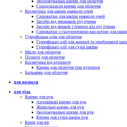
Зволожувальні креми для обличчя
Сонцезахисні креми для обличчя
Косметика для шкіри навколо очей
Сироватки для шкіри навколо очей
Засоби від зморшків під очима
Засоби від мішків і темних кіл під очима
Сироватки з гіалуроновою кислотою для шкір
Гідрофільна олія для обличчя
Гідрофільні олії для жирної та проблемної шкі
Гідрофільні олії для сухої шкіри
Мило для обличчя
Пілінги для обличчя
Косметика від куперозу
Креми для обличчя при куперозі
Бальзами для обличчя
для волосся
для тіла
Креми для рук
Антивікові креми для рук
Живильні креми для рук
Зволожувальні креми для рук
Креми для сухої шкіри рук
Крем для ніг