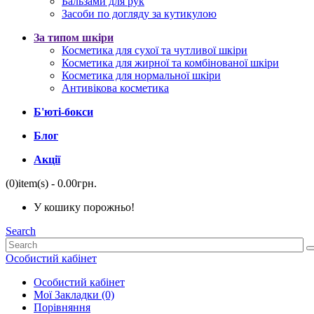
Бальзами для рук
Засоби по догляду за кутикулою
За типом шкіри
Косметика для сухої та чутливої ​​шкіри
Косметика для жирної та комбінованої шкіри
Косметика для нормальної шкіри
Антивікова косметика
Б'юті-бокси
Блог
Акції
(0)
item(s)
- 0.00грн.
У кошику порожньо!
Search
Особистий кабінет
Особистий кабінет
Мої Закладки (0)
Порівняння