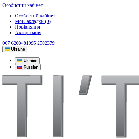
Особистий кабінет
Особистий кабінет
Мої Закладки (0)
Порівняння
Авторизація
067 6203481
095 2502379
Ukraine
Ukraine
Russian