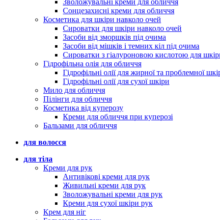
Зволожувальні креми для обличчя
Сонцезахисні креми для обличчя
Косметика для шкіри навколо очей
Сироватки для шкіри навколо очей
Засоби від зморшків під очима
Засоби від мішків і темних кіл під очима
Сироватки з гіалуроновою кислотою для шкір
Гідрофільна олія для обличчя
Гідрофільні олії для жирної та проблемної шкі
Гідрофільні олії для сухої шкіри
Мило для обличчя
Пілінги для обличчя
Косметика від куперозу
Креми для обличчя при куперозі
Бальзами для обличчя
для волосся
для тіла
Креми для рук
Антивікові креми для рук
Живильні креми для рук
Зволожувальні креми для рук
Креми для сухої шкіри рук
Крем для ніг