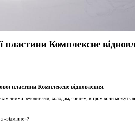
ої пластини Комплексне віднов
ьової пластини Комплексне відновлення.
е хімічними речовинами, холодом, сонцем, вітром вони можуть ле
на «відмінно»?