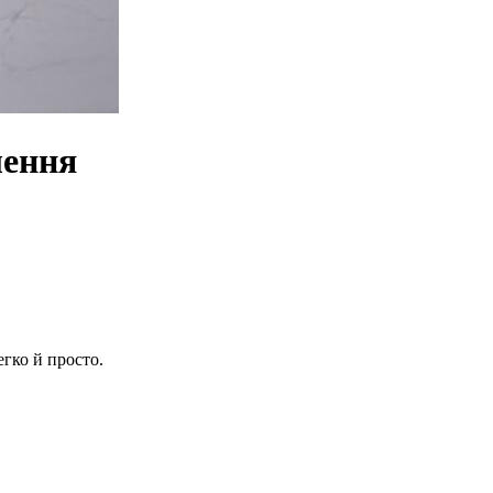
лення
гко й просто.