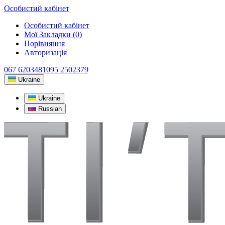
Особистий кабінет
Особистий кабінет
Мої Закладки (0)
Порівняння
Авторизація
067 6203481
095 2502379
Ukraine
Ukraine
Russian