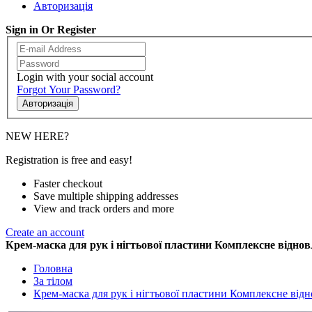
Авторизація
Sign in Or Register
Login with your social account
Forgot Your Password?
Авторизація
NEW HERE?
Registration is free and easy!
Faster checkout
Save multiple shipping addresses
View and track orders and more
Create an account
Крем-маска для рук і нігтьової пластини Комплексне відно
Головна
За тілом
Крем-маска для рук і нігтьової пластини Комплексне від