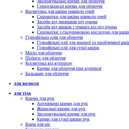
Зволожувальні креми для обличчя
Сонцезахисні креми для обличчя
Косметика для шкіри навколо очей
Сироватки для шкіри навколо очей
Засоби від зморшків під очима
Засоби від мішків і темних кіл під очима
Сироватки з гіалуроновою кислотою для шкір
Гідрофільна олія для обличчя
Гідрофільні олії для жирної та проблемної шкі
Гідрофільні олії для сухої шкіри
Мило для обличчя
Пілінги для обличчя
Косметика від куперозу
Креми для обличчя при куперозі
Бальзами для обличчя
для волосся
для тіла
Креми для рук
Антивікові креми для рук
Живильні креми для рук
Зволожувальні креми для рук
Креми для сухої шкіри рук
Крем для ніг