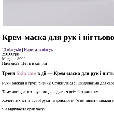
Крем-маска для рук і нігтьов
13 відгуків
|
Написати відгук
250.00грн.
Модель:
8002
Наявність:
Нет в наличии
Тренд
Skip care
в дії — Крем-маска для рук і нігт
Руки завжди в групі ризику. Стикнутися зі шкідливими для себ
Тому доглядати за руками доводиться всім без винятку.
Хочете захистити свої руки та допомогти їм виглядати завжди 
Чи відчуваєте брак часу?