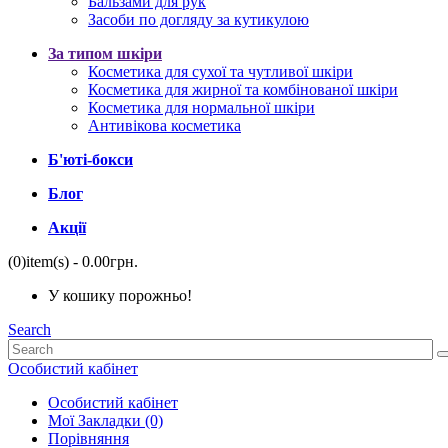
Бальзами для рук
Засоби по догляду за кутикулою
За типом шкіри
Косметика для сухої та чутливої ​​шкіри
Косметика для жирної та комбінованої шкіри
Косметика для нормальної шкіри
Антивікова косметика
Б'юті-бокси
Блог
Акції
(0)
item(s)
- 0.00грн.
У кошику порожньо!
Search
Особистий кабінет
Особистий кабінет
Мої Закладки (0)
Порівняння