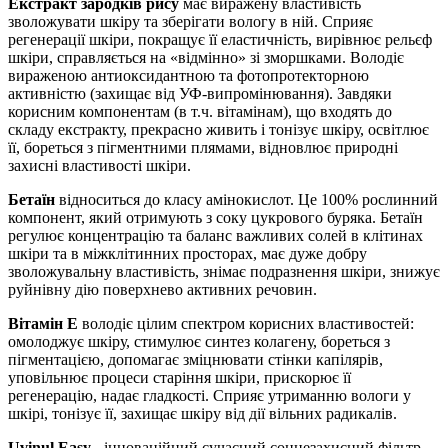
Екстракт зародків рису
має виражену властивість
зволожувати шкіру та зберігати вологу в ній. Сприяє
регенерації шкіри, покращує її еластичність, вирівнює рельєф
шкіри, справляється на «відмінно» зі зморшками. Володіє
вираженою антиоксидантною та фотопротекторною
активністю (захищає від УФ-випромінювання). Завдяки
корисним компонентам (в т.ч. вітамінам), що входять до
складу екстракту, прекрасно живить і тонізує шкіру, освітлює
її, бореться з пігментними плямами, відновлює природні
захисні властивості шкіри.
Бетаїн
відноситься до класу амінокислот. Це 100% рослинний
компонент, який отримують з соку цукрового буряка. Бетаїн
регулює концентрацію та баланс важливих солей в клітинах
шкіри та в міжклітинних просторах, має дуже добру
зволожувальну властивість, знімає подразнення шкіри, знижує
руйнівну дію поверхнево активних речовин.
Вітамін Е
володіє цілим спектром корисних властивостей:
омолоджує шкіру, стимулює синтез колагену, бореться з
пігментацією, допомагає зміцнювати стінки капілярів,
уповільнює процеси старіння шкіри, прискорює її
регенерацію, надає гладкості. Сприяє утриманню вологи у
шкірі, тонізує її, захищає шкіру від дії вільних радикалів.
Uvinul Easy
- інноваційний сучасний сонцезахисний фільтр.