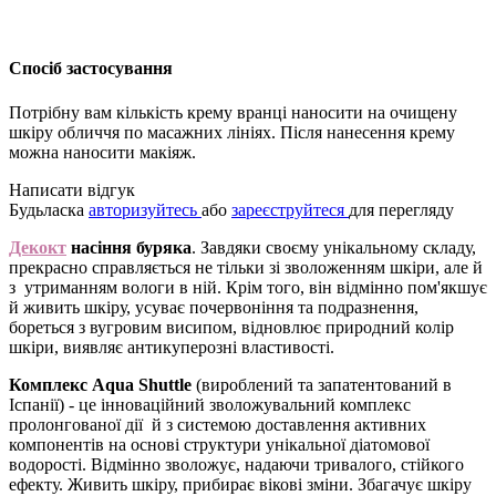
Спосіб застосування
Потрібну вам кількість крему вранці наносити на очищену
шкіру обличчя по масажних лініях. Після нанесення крему
можна наносити макіяж.
Написати відгук
Будьласка
авторизуйтесь
або
зареєструйтеся
для перегляду
Декокт
насіння буряка
. Завдяки своєму унікальному складу,
прекрасно справляється не тільки зі зволоженням шкіри, але й
з утриманням вологи в ній. Крім того, він відмінно пом'якшує
й живить шкіру, усуває почервоніння та подразнення,
бореться з вугровим висипом, відновлює природний колір
шкіри, виявляє антикуперозні властивості.
Комплекс Aqua Shuttle
(вироблений та запатентований в
Іспанії) - це інноваційний зволожувальний комплекс
пролонгованої дії й з системою доставлення активних
компонентів на основі структури унікальної діатомової
водорості. Відмінно зволожує, надаючи тривалого, стійкого
ефекту. Живить шкіру, прибирає вікові зміни. Збагачує шкіру