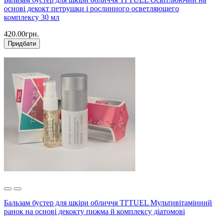
основі декокт петрушки і рослинного осветляющего
комплексу 30 мл
420.00грн.
Придбати
Бальзам бустер для шкіри обличчя TI'TUEL Мультивітамінний
ранок на основі декокту пижма й комплексу діатомові