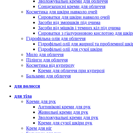
Зволожувальні креми для обличчя
Сонцезахисні креми для обличчя
Косметика для шкіри навколо очей
Сироватки для шкіри навколо очей
Засоби від зморшків під очима
Засоби від мішків і темних кіл під очима
Сироватки з гіалуроновою кислотою для шкір
Гідрофільна олія для обличчя
Гідрофільні олії для жирної та проблемної шкі
Гідрофільні олії для сухої шкіри
Мило для обличчя
Пілінги для обличчя
Косметика від куперозу
Креми для обличчя при куперозі
Бальзами для обличчя
для волосся
для тіла
Креми для рук
Антивікові креми для рук
Живильні креми для рук
Зволожувальні креми для рук
Креми для сухої шкіри рук
Крем для ніг