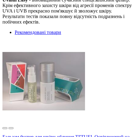
Крім ефективного захисту шкіри від агресії променів спектру
UVA і UVB прекрасно пом'якшує й зволожує шкіру.
Результати тестів показали повну відсутність подразнень і
побічних ефектів.
Рекомендовані товари
Бальзам бустер для шкіри обличчя TI'TUEL Освітлюючий на