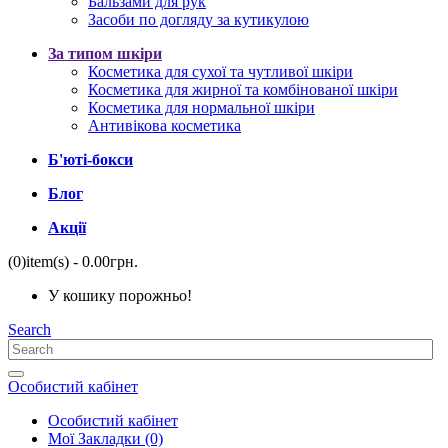
Бальзами для рук
Засоби по догляду за кутикулою
За типом шкіри
Косметика для сухої та чутливої ​​шкіри
Косметика для жирної та комбінованої шкіри
Косметика для нормальної шкіри
Антивікова косметика
Б'юті-бокси
Блог
Акції
(0)
item(s)
- 0.00грн.
У кошику порожньо!
Search
Особистий кабінет
Особистий кабінет
Мої Закладки (0)