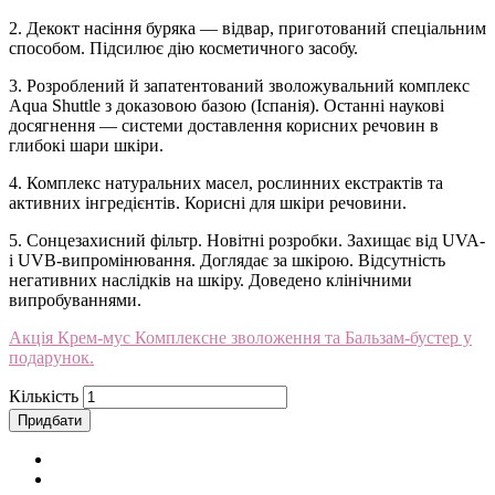
2. Декокт насіння буряка — відвар, приготований спеціальним
способом. Підсилює дію косметичного засобу.
3. Розроблений й запатентований зволожувальний комплекс
Aqua Shuttle з доказовою базою (Іспанія). Останні наукові
досягнення — системи доставлення корисних речовин в
глибокі шари шкіри.
4. Комплекс натуральних масел, рослинних екстрактів та
активних інгредієнтів. Корисні для шкіри речовини.
5. Сонцезахисний фільтр. Новітні розробки. Захищає від UVA-
і UVB-випромінювання. Доглядає за шкірою. Відсутність
негативних наслідків на шкіру. Доведено клінічними
випробуваннями.
Акція Крем-мус Комплексне зволоження та Бальзам-бустер у
подарунок.
Кількість