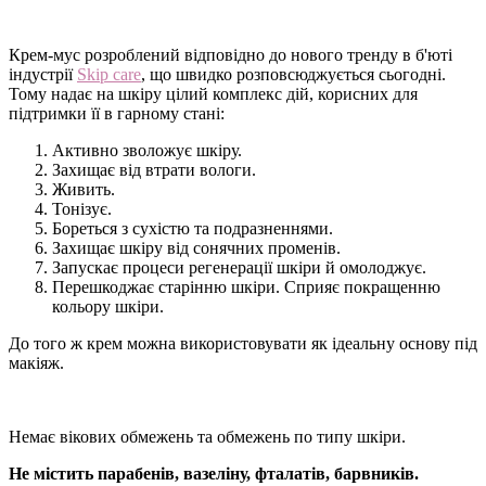
Крем-мус розроблений відповідно до нового тренду в б'юті
індустрії
Skip care
, що швидко розповсюджується сьогодні.
Тому надає на шкіру цілий комплекс дій, корисних для
підтримки її в гарному стані:
Активно зволожує шкіру.
Захищає від втрати вологи.
Живить.
Тонізує.
Бореться з сухістю та подразненнями.
Захищає шкіру від сонячних променів.
Запускає процеси регенерації шкіри й омолоджує.
Перешкоджає старінню шкіри. Сприяє покращенню
кольору шкіри.
До того ж крем можна використовувати як ідеальну основу під
макіяж.
Немає вікових обмежень та обмежень по типу шкіри.
Не містить парабенів, вазеліну, фталатів, барвників.