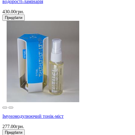
водорості-ламінарія
430.00грн.
Придбати
Імуномодулюючий тонік-міст
277.00грн.
Придбати