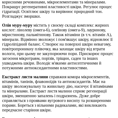
корисними речовинами, мікроелементами та мінералами.
Покращує регенеративні властивості шкіри. Регулює процес
гідратації. Освітлює шкіру та вирівнює природний тон.
Розгладжує зморшки.
Олія муру-муру
містить у своєму складі комплекс жирних
кислот: лінолеву (омега-6), олеїнову (омега-9), лауринову,
міристинову, пальмітинову. Також вітаміни (в т.ч. вітамін А),
мінерали. Відмінно зволожує і пом'якшує шкіру, відновлює її
гідроліпідний баланс. Створює на поверхні шкіри невагому,
повітропроникну плівочку, яка захищає шкіру від втрати
вологи, при цьому не закупорюючи пори. Прискорює процес
загоєння мікротравм, порізів, тріщин, саден та інших
ушкоджень шкіри. Володіє м'якими антисептичними й
потужними антиоксидантними властивостями.
Екстракт листя малини
справжня комора мікроелементів,
вітамінів, танінів, флавоноїдів та антиоксидантів. Має на
шкіру зволожувальну та живильну дію, насичує її вітамінами
та мінералами. Екстракт листя малини
сприяє регенерації
шкіри, зменшенню запалень і подразнень. Дуже добре
справляється з проявами вугрового висипу та розширеними
порами. Бореться з вільними радикалами, які викликають
передчасне старіння шкіри.